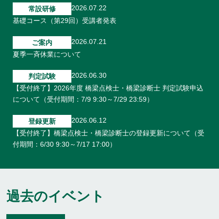
2026.07.22
常設研修
基礎コース（第29回）受講者発表
2026.07.21
ご案内
夏季一斉休業について
2026.06.30
判定試験
【受付終了】2026年度 橋梁点検士・橋梁診断士 判定試験申込
について（受付期間：7/9 9:30～7/29 23:59）
2026.06.12
登録更新
【受付終了】橋梁点検士・橋梁診断士の登録更新について（受
付期間：6/30 9:30～7/17 17:00）
2026.03.05
ご案内
2026年度 年間予定
過去のイベント
2026.02.03
常設研修
2026年度 橋梁保全技術研修「検査点検コース」受講資格の変