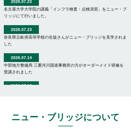
2026.07.23
更について
名古屋大学大学院の講義「インフラ検査・点検演習」をニュー・ブ
リッジにて行いました。
2026.07.23
奈良県立畝傍高等学校の生徒さんがニュー・ブリッジを見学されま
した
2026.07.14
中部地方整備局 三重河川国道事務所の方がオーダーメイド研修を
受講されました
2026.07.10
検査点検コース（第68回）を実施しました（7/8～10）
2026.07.09
診断評価コース（第13回）を実施しました（7/2～3）
ニュー・ブリッジについて
2026.06.15