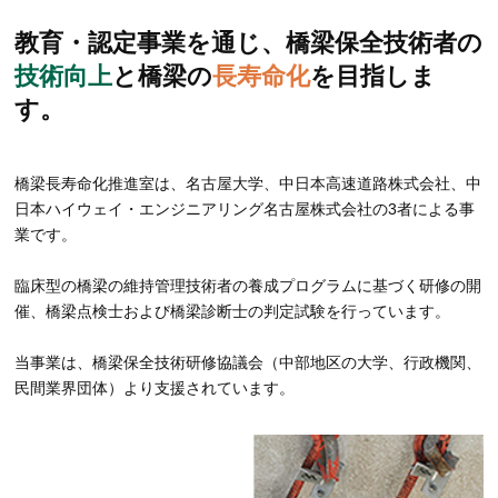
名古屋工業大学の学生さんがニュー・ブリッジにて研修を受講され
教育・認定事業を通じ、橋梁保全技術者の
ました
技術向上
と橋梁の
長寿命化
を目指しま
2026.06.12
す。
検査点検コース（第67回）を実施しました（6/10～12）
2026.05.27
橋梁長寿命化推進室は、名古屋大学、中日本高速道路株式会社、中
株式会社アイ・ディー・エー様がオーダーメイド研修を受講されま
日本ハイウェイ・エンジニアリング名古屋株式会社の3者による事
した
業です。
2026.05.20
臨床型の橋梁の維持管理技術者の養成プログラムに基づく研修の開
催、橋梁点検士および橋梁診断士の判定試験を行っています。
西日本高速道路エンジニアリング関西株式会社様がオーダーメイド
研修を受講されました
当事業は、橋梁保全技術研修協議会（中部地区の大学、行政機関、
民間業界団体）より支援されています。
2026.05.15
NEXCO中日本の総務本部長がニュー・ブリッジを見学しました